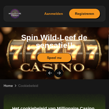
Aanmelden
Registreren
Spin Wild-Leef de
sensatie!!
Speel nu
Home
Cookiebeleid
Het cookiebeleid van Millionaire Casino