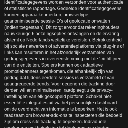
identificatiegegevens worden verzonden voor authenticatie
of statistische rapportage. Gedeelde identificatiegegevens
kunnen apparaatkenmerken, browsertype,
geanonimiseerde sessie-ID's of geolocatie omvatten
(indien toegestaan). Dit zorgt ervoor dat rekeninghouders
nauwkeurige € betalingsopties ontvangen en de ervaring
afstemt op Nederlands wettelijke vereisten. Betrokkenheid
bij sociale netwerken of advertentieplatforms via plug-ins of
links kan resulteren in het afzonderlijk verzamelen van
gedragsgegevens in overeenstemming met de ’-richtlijnen
van die entiteiten. Spelers kunnen ook adaptieve
promotiebanners tegenkomen, die afhankelijk zijn van
gedrag dat tijdens eerdere sessies is verzameld of van
geaggregeerde trends. Voor degenen die tracking door
derden willen minimaliseren, raadpleegt u de privacy-
instellingen van elk gekoppeld platform. Schakel niet-
essentiële integraties uit via het persoonlijke dashboard
om de overdracht van informatie te beperken. Het is ook
raadzaam om browser-add-ons te inspecteren die bedoeld
zijn om cross-site tracking te beperken. Individuele
voorkeuren met betrekking tot deelname van derden