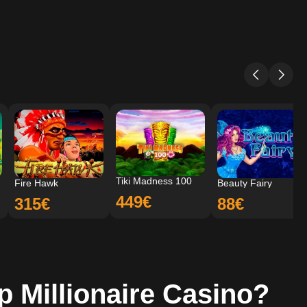
Night of the Wolf
Esqueleto Explosivo
Alchemist
391€
49€
422€
p Millionaire Casino?