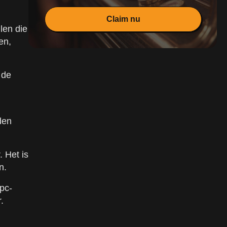
Claim nu
len die
en,
 de
den
. Het is
n.
 pc-
.