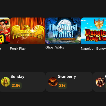
inosessies
Ghost Walks
e
Fenix Play
Napoleon Boney
Sunday
Granberry
319€
21€