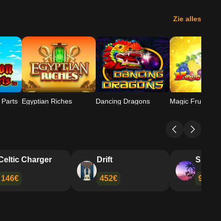
Zie alles
 Parts
Egyptian Riches
Dancing Dragons
Magic Fruits 81
Celtic Charger
Drift
ShowM
146€
452€
98€