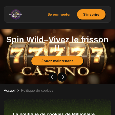
Se connecter
S'inscrire
Spin Wild–Vivez le frisson
!!
Jouez maintenant
Accueil
Politique de cookies
La politique de cookies de Millionaire