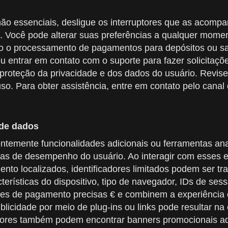
o essenciais, desligue os interruptores que as acompa
n. Você pode alterar suas preferências a qualquer momen
rão o processamento de pagamentos para depósitos ou s
ou entrar em contato com o suporte para fazer solicitaç
 proteção da privacidade e dos dados do usuário. Revis
so. Para obter assistência, entre em contato pelo canal
 de dados
entemente funcionalidades adicionais ou ferramentas a
icas de desempenho do usuário. Ao interagir com esses
o localizados, identificadores limitados podem ser trans
terísticas do dispositivo, tipo de navegador, IDs de se
ões de pagamento precisas € e combinem a experiência c
blicidade por meio de plug-ins ou links pode resultar 
gadores também podem encontrar banners promocionais 