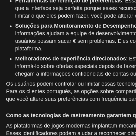
Ferramentas de retenção de preferências
: Ess
que a interface seja perfeita porque esses recur
limitar o que eles podem fazer, você pode alterar
Soluções para Monitoramento de Desempenh
informações ajudam a equipe de desenvolvimento
usuários possam sacar € sem problemas. Eles co
plataforma.
Melhoradores de experiência direcionados
: E
informá-lo sobre ofertas especiais depois de faz
chegam a informações confidenciais de contas ou 
Os usuários podem controlar ou limitar essas tecnolo
Para os clientes português, as opções sobre compart
que você altere suas preferências com frequência par
Como as tecnologias de rastreamento garantem q
As plataformas de jogos modernas implantam mecanis
Esses identificadores podem ajudar a reconhecer disp