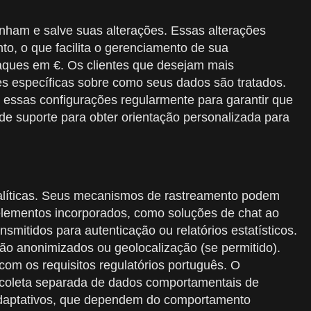
nham e salve suas alterações. Essas alterações
to, o que facilita o gerenciamento de sua
aques em €. Os clientes que desejam mais
ões específicas sobre como seus dados são tratados.
e essas configurações regularmente para garantir que
 de suporte para obter orientação personalizada para
nalíticas. Seus mecanismos de rastreamento podem
 elementos incorporados, como soluções de chat ao
mitidos para autenticação ou relatórios estatísticos.
ssão anonimizados ou geolocalização (se permitido).
om os requisitos regulatórios português. O
na coleta separada de dados comportamentais de
adaptativos, que dependem do comportamento