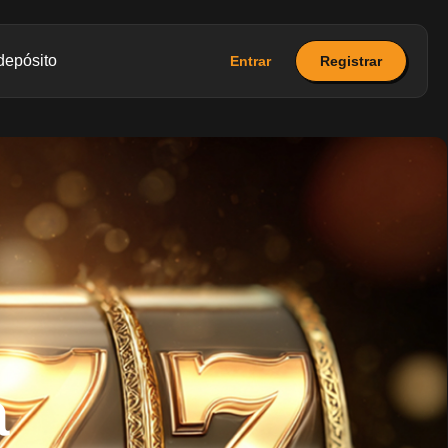
depósito
Entrar
Registrar
a