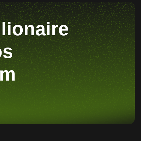
lionaire
os
om