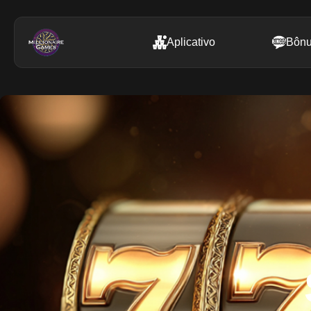
Aplicativo
Bôn