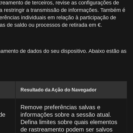
reamento de terceiros, revise as configurações de
ra restringir a transmissão de informações. Também é
rências individuais em relação à participação de
as de saldo ou processos de retirada em €.
namento de dados do seu dispositivo. Abaixo estão as
Resultado da Ação do Navegador
Remove preferências salvas e
de
informações sobre a sessão atual.
Defina limites sobre quais elementos
de rastreamento podem ser salvos