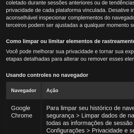
coletado durante sessões anteriores ou de tendência
privacidade de cada plataforma vinculada. Desative i
aconselhável inspecionar complementos do navegador d
terceiros podem ser ajustadas a qualquer momento se
Como limpar ou limitar elementos de rastreament
Você pode melhorar sua privacidade e tornar sua exp
etapas detalhadas para alterar ou remover esses ele
Usando controles no navegador
Navegador
Ação
Google
Para limpar seu histórico de na
Chrome
segurança > Limpar dados de nav
todas as informações de sessã
Configurações > Privacidade e s