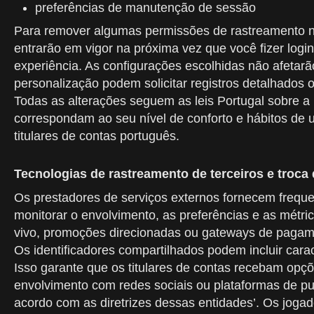
preferências de manutenção de sessão
Para remover algumas permissões de rastreamento nã
entrarão em vigor na próxima vez que você fizer logi
experiência. As configurações escolhidas não afeta
personalização podem solicitar registros detalhados 
Todas as alterações seguem as leis Portugal sobre a
correspondam ao seu nível de conforto e hábitos de u
titulares de contas português.
Tecnologias de rastreamento de terceiros e troca
Os prestadores de serviços externos fornecem frequ
monitorar o envolvimento, as preferências e as métr
vivo, promoções direcionadas ou gateways de pagament
Os identificadores compartilhados podem incluir carac
Isso garante que os titulares de contas recebam opç
envolvimento com redes sociais ou plataformas de pu
acordo com as diretrizes dessas entidades’. Os jo