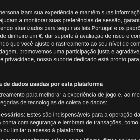
personalizam sua experiência e mantêm suas informaç
 ajudam a monitorar suas preferências de sessão, gar
ndo atualizados para seguir as leis Portugal e os padr
 de dinheiro em €, dar suporte à avaliação de risco e c
ndo que você ajuste o rastreamento ao seu nível de con
rdagem, promovemos uma participação justa e agradável 
 privacidade, nosso suporte dedicado está pronto para 
a de dados usadas por esta plataforma
streamento para melhorar a experiência de jogo e, ao m
tegorias de tecnologias de coleta de dados:
cessários
: Estes são indispensáveis para a operação da
ua conta com segurança e lembram de transações, como 
o ou limitar o acesso à plataforma.