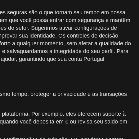
ões seguras são o que tornam seu tempo em nossa
antem que você possa entrar com segurança e mantêm
ões do setor. Sugerimos ativar configurações de
omprovar sua identidade. Os controles de decisão
forto a qualquer momento, sem afetar a qualidade do
e salvaguardamos a integridade do seu perfil. Para
ajudar, garantindo que sua conta Portugal
esmo tempo, proteger a privacidade e as transações
 plataforma. Por exemplo, eles oferecem suporte à
quando você deposita em € ou revisa seu saldo em