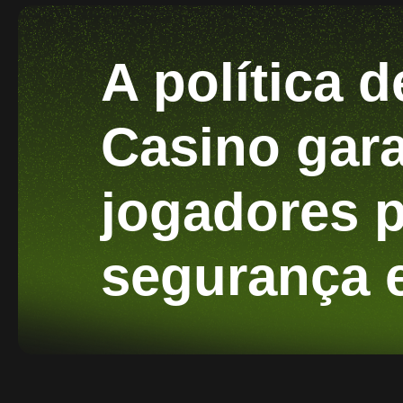
A política d
Casino gar
jogadores 
segurança e