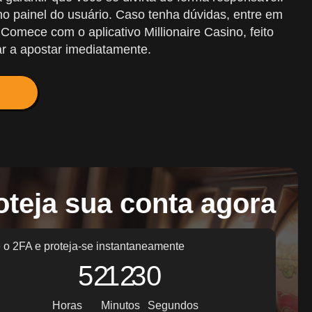
no painel do usuário. Caso tenha dúvidas, entre em
 Comece com o aplicativo Millionaire Casino, feito
ar a apostar imediatamente.
oteja sua conta agora
e o 2FA e proteja-se instantaneamente
52
12
29
Horas
Minutos
Segundos