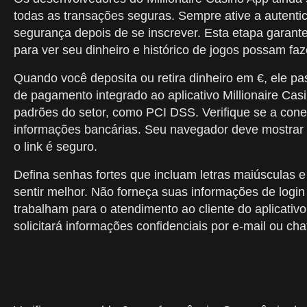
todas as transações seguras. Sempre ative a autenti
segurança depois de se inscrever. Esta etapa garan
para ver seu dinheiro e histórico de jogos possam faz
Quando você deposita ou retira dinheiro em €, ele p
de pagamento integrado ao aplicativo Millionaire Cas
padrões do setor, como PCI DSS. Verifique se a con
informações bancárias. Seu navegador deve mostrar 
o link é seguro.
Defina senhas fortes que incluam letras maiúsculas 
sentir melhor. Não forneça suas informações de log
trabalham para o atendimento ao cliente do aplicativ
solicitará informações confidenciais por e-mail ou cha