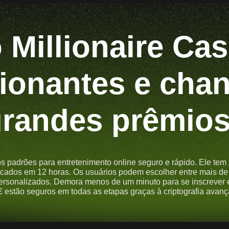
o Millionaire Ca
ionantes e chan
grandes prêmio
os padrões para entretenimento online seguro e rápido. Ele tem
icados em 12 horas. Os usuários podem escolher entre mais de 
ersonalizados. Demora menos de um minuto para se inscrever 
€ estão seguros em todas as etapas graças à criptografia ava