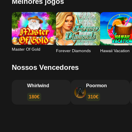
Melhores jogos
Entrando em contato com o atendimento ao cliente por m
Master Of Gold
Forever Diamonds
Hawaii Vacation
Nossos Vencedores
Whirlwind
Poormon
180€
310€