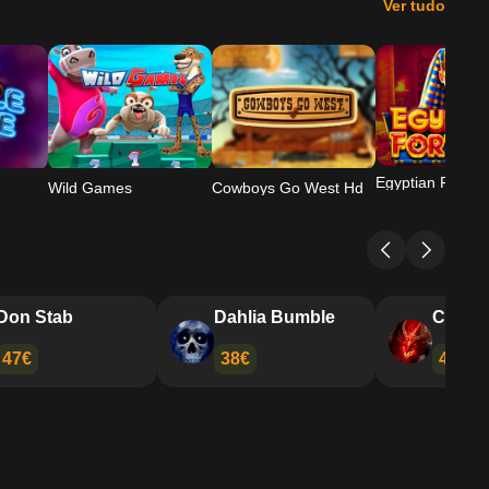
Ver tudo
Egyptian Fortun
Wild Games
Cowboys Go West Hd
Don Stab
Dahlia Bumble
Candy
47€
38€
456€