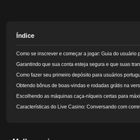
Índice
Como se inscrever e começar a jogar: Guia do usuário 
Garantindo que sua conta esteja segura e que suas tra
Como fazer seu primeiro depósito para usuários portug
Obtendo bônus de boas-vindas e rodadas grátis na ver
Escolhendo as máquinas caça-níqueis certas para máx
Características do Live Casino: Conversando com corret
Estatísticas integradas do player ajudam você a acomp
Definindo seus próprios limites e monitorando seus gast
Processo de saque: para usuários português, obtendo 