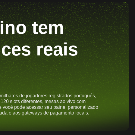
sino tem
ces reais
s
 milhares de jogadores registrados português,
120 slots diferentes, mesas ao vivo com
e você pode acessar seu painel personalizado
nçada e aos gateways de pagamento locais.