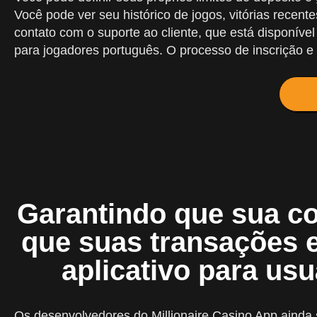
Você pode ver seu histórico de jogos, vitórias recen
contato com o suporte ao cliente, que está disponível
para jogadores português. O processo de inscrição e 
Garantindo que sua co
que suas transações 
aplicativo para us
Os desenvolvedores do Millionaire Casino App ainda 